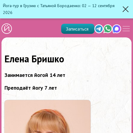
Йога-тур в Грузию с Татьяной Бородаенко: 02 — 12 сентября
2026
Зак
Показ
Telegram
Whats'app
Max
Записаться
скрыт
меню
Елена Бришко
Занимается йогой 14 лет
Преподаёт йогу 7 лет