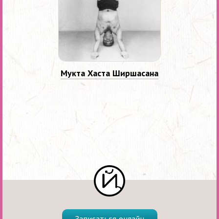
Мукта Хаста Ширшасана