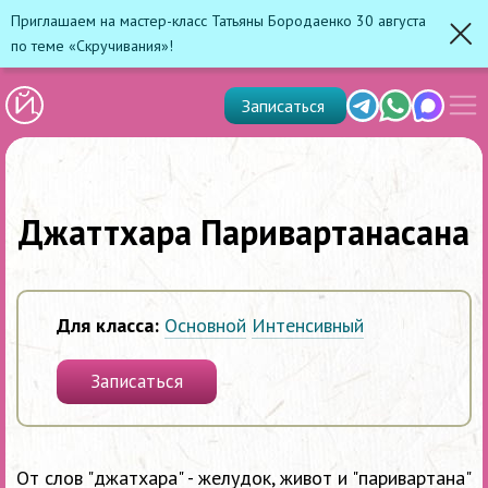
Приглашаем на мастер-класс Татьяны Бородаенко 30 августа
по теме «Скручивания»!
Зак
Показ
Telegram
Whats'app
Max
Записаться
скрыт
меню
Джаттхара Паривартанасана
Для класса:
Основной
Интенсивный
Записаться
От слов "джатхара" - желудок, живот и "паривартана"