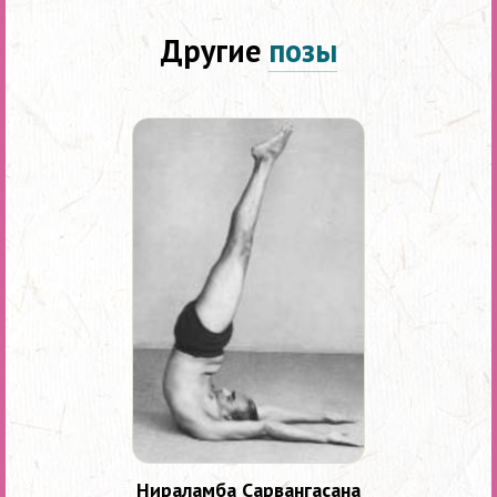
Другие
позы
Нираламба Сарвангасана