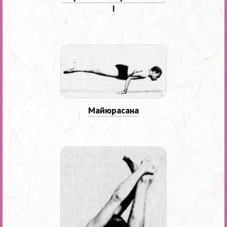
I
Майюрасана