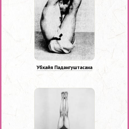
Убхайя Падангуштасана