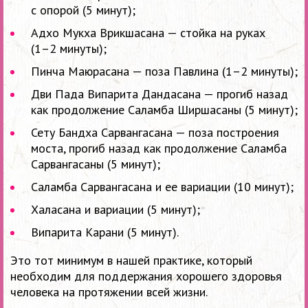
с опорой (5 минут);
Адхо Мукха Врикшасана — стойка на руках
(1–2 минуты);
Пинча Маюрасана — поза Павлина
(1–2 минуты);
Дви Пада Випарита Дандасана — прогиб назад
как продолжение Саламба Ширшасаны (5 минут);
Сету Бандха Сарвангасана — поза построения
моста, прогиб назад как продолжение Саламба
Сарвангасаны (5 минут);
Саламба Сарвангасана и ее вариации (10 минут);
Халасана и вариации (5 минут);
Випарита Карани (5 минут).
Это тот минимум в нашей практике, который
необходим для поддержания хорошего здоровья
человека на протяжении всей жизни.