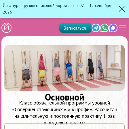
Йога-тур в Грузию с Татьяной Бородаенко: 02 — 12 сентября
2026
Зак
Показ
Telegram
Whats'app
Max
Записаться
скрыт
меню
Основной
Класс обязательной программы уровней
«Совершенствующийся» и «Профи». Рассчитан
на длительную и постоянную практику 1 раз
в неделю в классе.