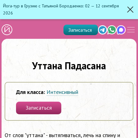
Йога-тур в Грузию с Татьяной Бородаенко: 02 — 12 сентября
2026
Зак
Показ
Telegram
Whats'app
Max
Записаться
скрыт
меню
Уттана Падасана
Для класса:
Интенсивный
Записаться
От слов "уттана" - вытягиваться, лечь на спину и