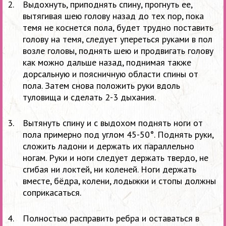
Выдохнуть, приподнять спину, прогнуть ее,
вытягивая шею голову назад до тех пор, пока
темя не коснется пола, будет трудно поставить
голову на темя, следует упереться руками в пол
возле головы, поднять шею и продвигать голову
как можно дальше назад, поднимая также
дорсальную и поясничную области спины от
пола. Затем снова положить руки вдоль
туловища и сделать 2-3 дыхания.
Вытянуть спину и с выдохом поднять ноги от
пола примерно под углом 45-50°. Поднять руки,
сложить ладони и держать их параллельно
ногам. Руки и ноги следует держать твердо, не
сгибая ни локтей, ни коленей. Ноги держать
вместе, бёдра, колени, лодыжки и стопы должны
соприкасаться.
Полностью расправить ребра и оставаться в