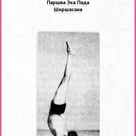
Паршва Эка Пада
Ширшасана