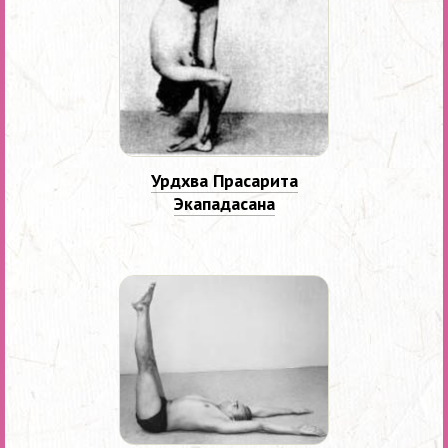
Урдхва Прасарита
Экападасана