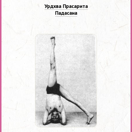
Урдхва Прасарита
Падасана