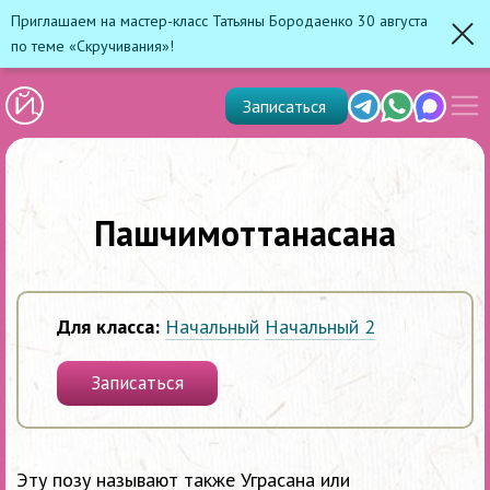
Приглашаем на мастер-класс Татьяны Бородаенко 30 августа
по теме «Скручивания»!
Зак
Показ
Telegram
Whats'app
Max
Записаться
скрыт
меню
Пашчимоттанасана
Для класса:
Начальный
Начальный 2
Записаться
Эту позу называют также Уграсана или