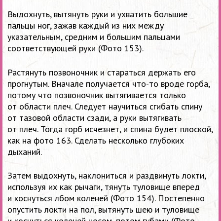
Выдохнуть, вытянуть руки и ухватить большие
пальцы ног, зажав каждый из них между
указательным, средним и большим пальцами
соответствующей руки (Фото 153).
Растянуть позвоночник и стараться держать его
прогнутым. Вначале получается что-то вроде горба,
потому что позвоночник вытягивается только
от области плеч. Следует научиться сгибать спину
от тазовой области сзади, а руки вытягивать
от плеч. Тогда горб исчезнет, и спина будет плоской,
как на фото 163. Сделать несколько глубоких
дыханий.
Затем выдохнуть, наклониться и раздвинуть локти,
используя их как рычаги, тянуть туловище вперед
и коснуться лбом коленей (Фото 154). Постепенно
опустить локти на пол, вытянуть шею и туловище
и коснуться коленей носом, потом губами (Фото