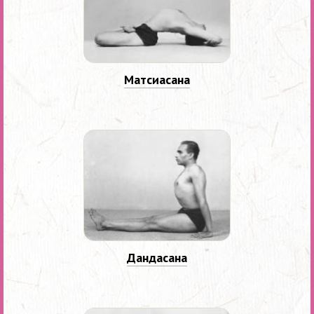
Матсиасана
Дандасана