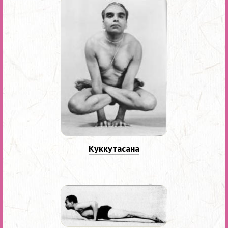
Куккутасана