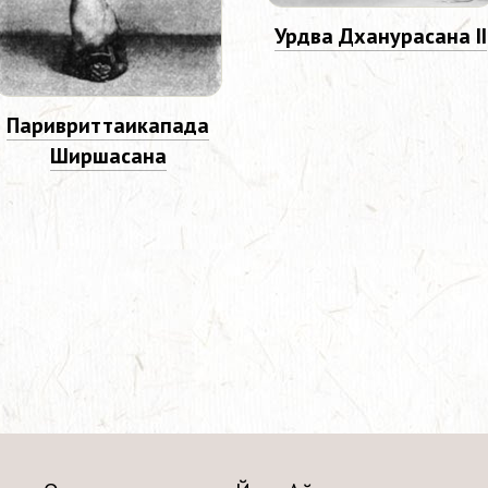
Урдва Дханурасана II
Паривриттаикапада
Ширшасана