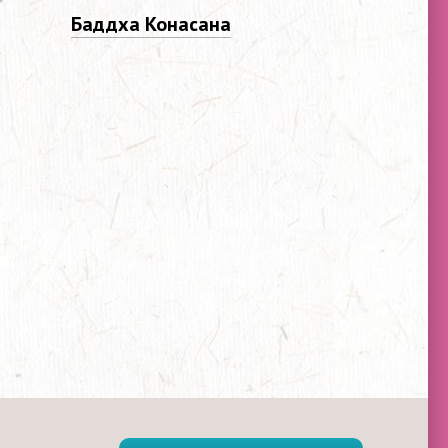
Баддха Конасана