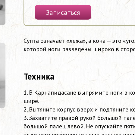
Записаться
Супта означает «лежа», а кона — это «уг
которой ноги разведены широко в стор
Техника
1. В Карнапидасане выпрямите ноги в к
шире.
2. Вытяните корпус вверх и подтяните к
3. Захватите правой рукой большой пале
большой палец левой. Не опускайте пятк
удлините позвоночник еще дальше вве