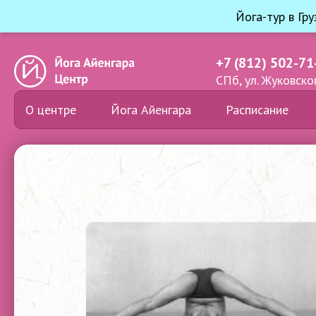
Йога-тур в Гр
+7 (812) 502-71
СПб, ул. Жуковског
О центре
Йога Айенгара
Расписание