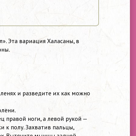
ол». Эта вариация Халасаны, в
оны.
оленях и разведите их как можно
олени.
ц правой ноги, а левой рукой —
и к полу. Захватив пальцы,
рх. Вытяните мышцы задней