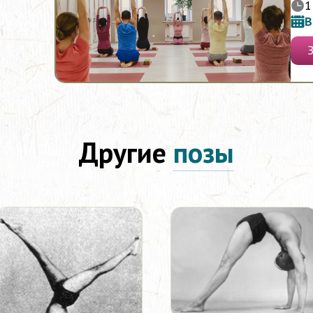
1
В
Другие
позы