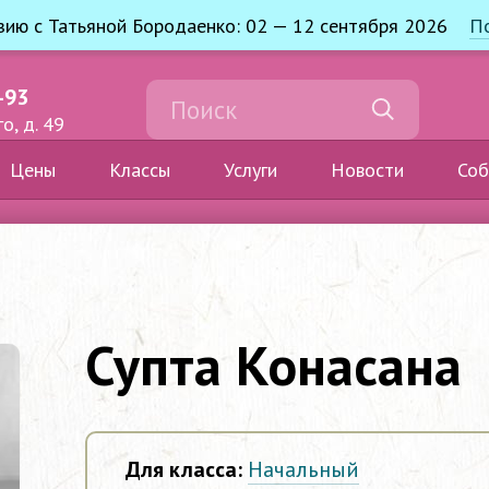
узию с Татьяной Бородаенко: 02 — 12 сентября 2026
П
-93
о, д. 49
Цены
Классы
Услуги
Новости
Соб
Супта Конасана
Для класса:
Начальный