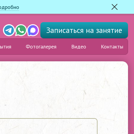
одробно
Закрыть
Telegram
Whats'app
Max
Записаться
на занятие
ытия
Фотогалерея
Видео
Контакты