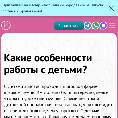
Приглашаем на мастер-класс Татьяны Бородаенко 30 августа
по теме «Скручивания»!
Зак
Показ
Telegram
Whats'app
Max
Записаться
скрыт
меню
Какие особенности
работы с детьми?
С детьми занятия проходят в игровой форме,
в живом темпе. Им должно быть интересно, нельзя,
чтобы на уроке они скучали. С ними нет такой
детальной проработки тела в асанах, у них все идет
от природы больше, чем у взрослых. С детьми
мы не делаем долго Шавасану, не делаем пранаяму.