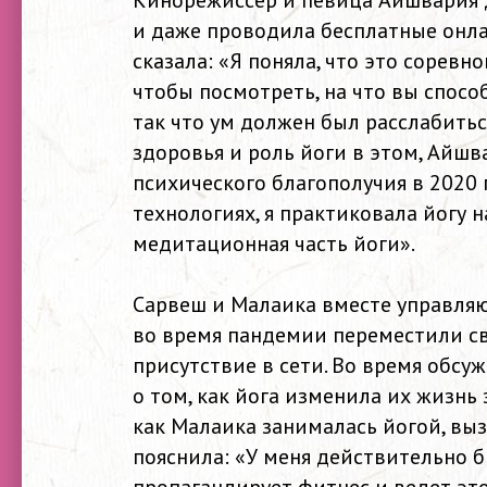
Кинорежиссер и певица Айшвария 
и даже проводила бесплатные онла
сказала: «Я поняла, что это соревно
чтобы посмотреть, на что вы способ
так что ум должен был расслабитьс
здоровья и роль йоги в этом, Айшв
психического благополучия в 2020 г
технологиях, я практиковала йогу 
медитационная часть йоги».
Сарвеш и Малаика вместе управляю
во время пандемии переместили св
присутствие в сети. Во время обс
о том, как йога изменила их жизнь 
как Малаика занималась йогой, выз
пояснила: «У меня действительно б