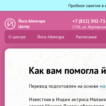
Пробное занятие в 
+7 (812) 502-71
СПб, ул. Жуковског
О центре
Йога Айенгара
Расписание
Как вам помогла 
Перевод подготовлен на основе
ма
Известная в Индии актриса Малаик