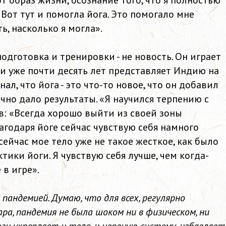
т образ жизни, осознание того, что я полностью
Вот тут и помогла йога. Это помогало мне
ь, насколько я могла».
дготовка и тренировки - не новость. Он играет
 и уже почти десять лет представляет Индию на
л, что йога - это что-то новое, что он добавил
ачно дало результаты. «Я научился терпению с
ив: «Всегда хорошо выйти из своей зоны
лагодаря йоге сейчас чувствую себя намного
сейчас мое тело уже не такое жесткое, как было
ктики йоги. Я чувствую себя лучше, чем когда-
 в игре».
 пандемией. Думаю, что для всех, регулярно
а, пандемия не была шоком ни в физическом, ни