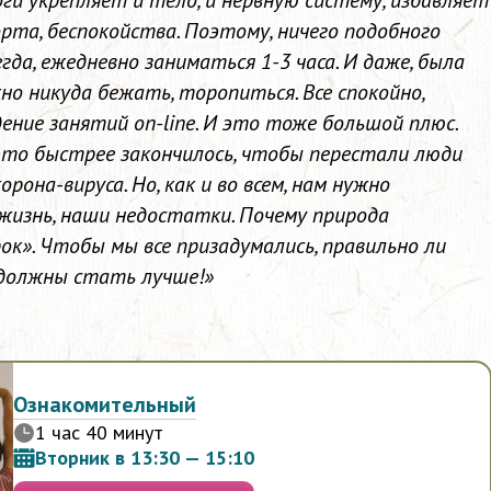
оги укрепляет и тело, и нервную систему, избавляет
рта, беспокойства. Поэтому, ничего подобного
егда, ежедневно заниматься 1-3 часа. И даже, была
но никуда бежать, торопиться. Все спокойно,
ение занятий on-line. И это тоже большой плюс.
ы это быстрее закончилось, чтобы перестали люди
рона-вируса. Но, как и во всем, нам нужно
жизнь, наши недостатки. Почему природа
ок». Чтобы мы все призадумались, правильно ли
 должны стать лучше!»
Ознакомительный
1 час 40 минут
Вторник в 13:30 — 15:10