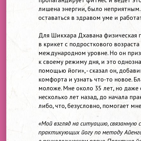
пропагандирует фитнес и ведет это
лишена энергии, было неприятным. 
оставаться в здравом уме и работат
Для Шикхара Дхавана физическая по
в крикет с подросткового возраста
международном уровне. Но он призна
к своему режиму дня, и это однозн
помощью йоги», - сказал он, добав
комфорта и узнать что-то новое. Б
моложе. Мне около 35 лет, но даже 
несколько лет назад, до начала пра
либо, что, безусловно, помогает мне
«Мой взгляд на ситуацию, связанную с
практикующих йогу по методу Айенгар