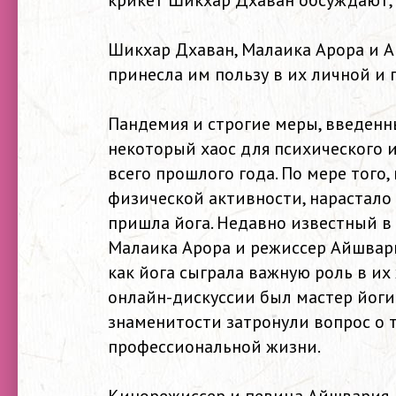
крикет Шикхар Дхаван обсуждают, 
Шикхар Дхаван, Малаика Арора и А
принесла им пользу в их личной и
Пандемия и строгие меры, введенн
некоторый хаос для психического 
всего прошлого года. По мере того
физической активности, нарастало
пришла йога. Недавно известный в
Малаика Арора и режиссер Айшвари
как йога сыграла важную роль в и
онлайн-дискуссии был мастер йоги
знаменитости затронули вопрос о т
профессиональной жизни.