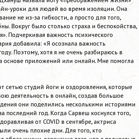
Дхануш назвала йогу «преображением жизни»
йн-уроки для людей во время изоляции. Она
вание не из-за гибкости, а просто для того,
ны. Вокруг было столько страха и беспокойства,
я». Подчеркивая важность психического
ария добавила: «Я осознала важность
оду. Поэтому, хотя я не очень разбираюсь в
на основе приложений или онлайн. Мне помогла
т сетью студий йоги и оздоровления, которые
ою деятельность в онлайн, создав большое
уждения они поделились несколькими историями
за последний год. Когда Сарвеш коснулся того,
доравливая от COVID в сентябре, актриса
ыли очень плохие дни. Для того, кто