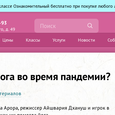
классе Ознакомительный бесплатно при покупке любого
-93
о, д. 49
Цены
Классы
Услуги
Новости
Соб
йога во время пандемии?
териалов
а Арора, режиссер Айшвария Дхануш и игрок в