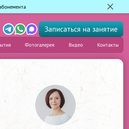
 абонемента
Закрыть
Telegram
Whats'app
Max
Записаться
на занятие
ытия
Фотогалерея
Видео
Контакты