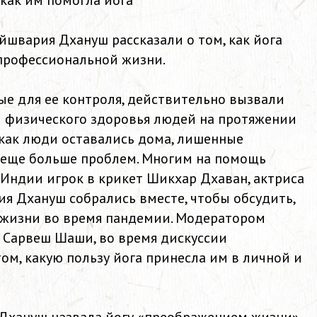
как им помогла йога
йшвария Дхануш рассказали о том, как йога
 профессиональной жизни.
ые для ее контроля, действительно вызвали
и физического здоровья людей на протяжении
, как люди оставались дома, лишенные
 еще больше проблем. Многим на помощь
 Индии игрок в крикет Шикхар Дхаван, актриса
я Дхануш собрались вместе, чтобы обсудить,
х жизни во время пандемии. Модератором
 Сарвеш Шаши, во время дискуссии
ом, какую пользу йога принесла им в личной и