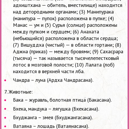
адхиштхана — обитель, вместилище) находится
над детородными органами; (3) Манипурака
(манипура — пупок) расположена в пупке; (4)
Манас — ум и (5) Сурья (солнце) расположены
между пупком и сердцем; (6) Анахата
(небьющийся) расположена в области сердца;
(7) Вишуддха (чистый) — в области гортани; (8)
Аджна (приказ) — между бровями; (9) Сахасрара
(тысяча) — так называется тысячелепестковый
лотос в мозговой полости; (10) Лалата (лоб)
находится в верхней части лба.
Чандра – луна (Ардха Чандрасана).
7. Животные:
Бака – журавль, болотная птица (Бакасана).
Бхека, мандука – лягушка (Бхекасана).
Бхуджанга – змея (Бхуджангасана).
Ватаяна – лошадь (Ватаянасана).