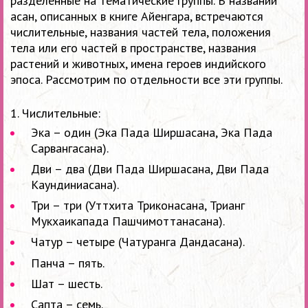
разделенные на тематические группы. В названии
асан, описанных в книге Айенгара, встречаются
числительные, названия частей тела, положения
тела или его частей в пространстве, названия
растений и животных, имена героев индийского
эпоса. Рассмотрим по отдельности все эти группы.
1. Числительные:
Эка – один (Эка Пада Ширшасана, Эка Пада
Сарвангасана).
Дви – два (Дви Пада Ширшасана, Дви Пада
Каундиниасана).
Три – три (Уттхита Триконасана, Трианг
Мукхаикапада Пашчимоттанасана).
Чатур – четыре (Чатуранга Дандасана).
Панча – пять.
Шат – шесть.
Сапта – семь.