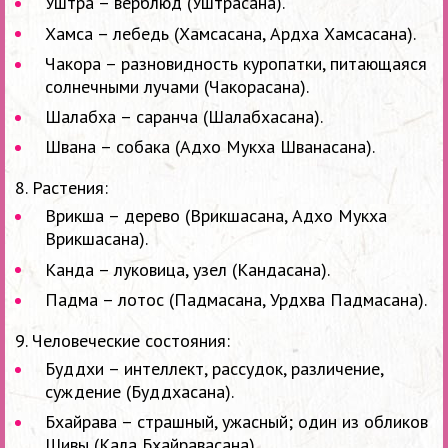
Уштра – верблюд (Уштрасана).
Хамса – лебедь (Хамсасана, Ардха Хамсасана).
Чакора – разновидность куропатки, питающаяся
солнечными лучами (Чакорасана).
Шалабха – саранча (Шалабхасана).
Швана – собака (Адхо Мукха Шванасана).
8. Растения:
Врикша – дерево (Врикшасана, Адхо Мукха
Врикшасана).
Канда – луковица, узел (Кандасана).
Падма – лотос (Падмасана, Урдхва Падмасана).
9. Человеческие состояния:
Буддхи – интеллект, рассудок, различение,
суждение (Буддхасана).
Бхайрава – страшный, ужасный; один из обликов
Шивы (Кала Бхайравасана).