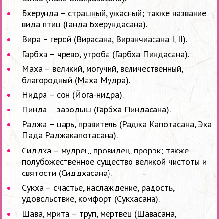
Бхерунда – страшный, ужасный; также название
вида птиц (Ганда Бхерундасана).
Вира – герой (Вирасана, Виранчиасана I, II).
Гарбха – чрево, утроба (Гарбха Пиндасана).
Маха – великий, могучий, величественный,
благородный (Маха Мудра).
Нидра – сон (Йога-нидра).
Пинда – зародыш (Гарбха Пиндасана).
Раджа – царь, правитель (Раджа Капотасана, Эка
Пада Раджакапотасана).
Сиддха – мудрец, провидец, пророк; также
полубожественное существо великой чистоты и
святости (Сиддхасана).
Сукха – cчастье, наслаждение, радость,
удовольствие, комфорт (Сукхасана).
Шава, мрита – труп, мертвец (Шавасана,