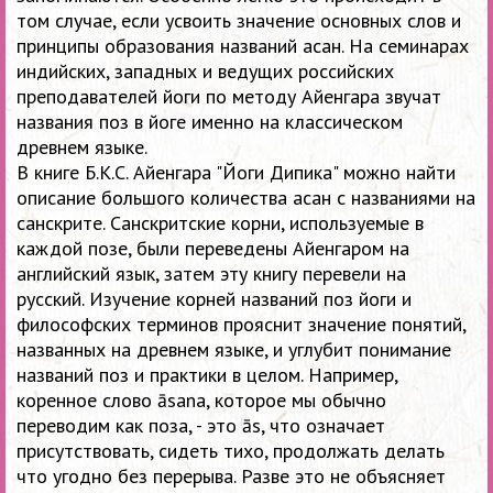
том случае, если усвоить значение основных слов и
принципы образования названий асан. На семинарах
индийских, западных и ведущих российских
преподавателей йоги по методу Айенгара звучат
названия поз в йоге именно на классическом
древнем языке.
В книге Б.К.С. Айенгара "Йоги Дипика" можно найти
описание большого количества асан с названиями на
санскрите. Санскритские корни, используемые в
каждой позе, были переведены Айенгаром на
английский язык, затем эту книгу перевели на
русский. Изучение корней названий поз йоги и
философских терминов прояснит значение понятий,
названных на древнем языке, и углубит понимание
названий поз и практики в целом. Например,
коренное слово āsana, которое мы обычно
переводим как поза, - это ās, что означает
присутствовать, сидеть тихо, продолжать делать
что угодно без перерыва. Разве это не объясняет