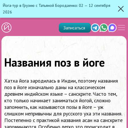
Йога-тур в Грузию с Татьяной Бородаенко: 02 — 12 сентября
2026
Зак
Показ
Telegram
Whats'app
Max
Записаться
скрыт
меню
Названия поз в йоге
Хатха йога зародилась в Индии, поэтому названия
поз в йоге изначально даны на классическом
древнем индийском языке – санскрите. Часто тем,
кто только начинает заниматься йогой, сложно
запомнить, как называются позы в йоге – уж
слишком непривычны для русского уха эти названия.
Постепенно с практикой названия асан на санскрите
запоминаются. Особенно легко это происходит в