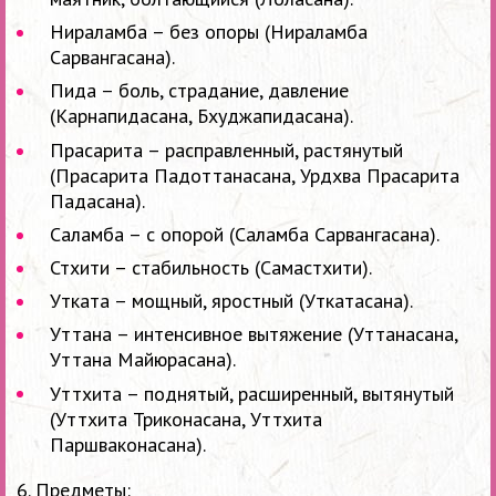
Нираламба – без опоры (Нираламба
Сарвангасана).
Пида – боль, страдание, давление
(Карнапидасана, Бхуджапидасана).
Прасарита – расправленный, растянутый
(Прасарита Падоттанасана, Урдхва Прасарита
Падасана).
Саламба – с опорой (Саламба Сарвангасана).
Стхити – стабильность (Самастхити).
Утката – мощный, яростный (Уткатасана).
Уттана – интенсивное вытяжение (Уттанасана,
Уттана Майюрасана).
Уттхита – поднятый, расширенный, вытянутый
(Уттхита Триконасана, Уттхита
Паршваконасана).
6. Предметы: