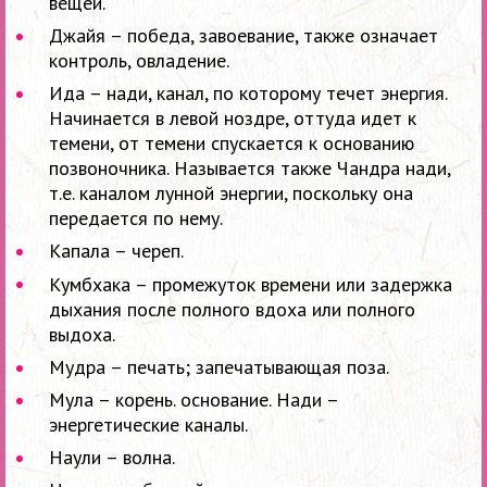
вещей.
Джайя – победа, завоевание, также означает
контроль, овладение.
Ида – нади, канал, по которому течет энергия.
Начинается в левой ноздре, оттуда идет к
темени, от темени спускается к основанию
позвоночника. Называется также Чандра нади,
т.е. каналом лунной энергии, поскольку она
передается по нему.
Капала – череп.
Кумбхака – промежуток времени или задержка
дыхания после полного вдоха или полного
выдоха.
Мудра – печать; запечатывающая поза.
Мула – корень. основание. Нади –
энергетические каналы.
Наули – волна.