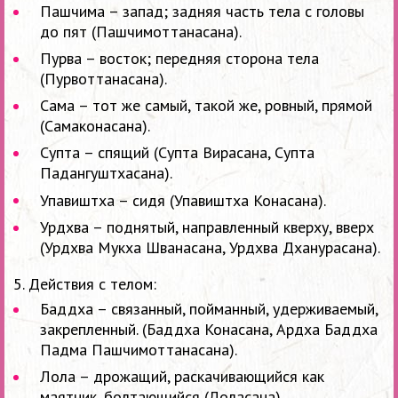
Пашчима – запад; задняя часть тела с головы
до пят (Пашчимоттанасана).
Пурва – восток; передняя сторона тела
(Пурвоттанасана).
Сама – тот же самый, такой же, ровный, прямой
(Самаконасана).
Супта – спящий (Супта Вирасана, Супта
Падангуштхасана).
Упавиштха – сидя (Упавиштха Конасана).
Урдхва – поднятый, направленный кверху, вверх
(Урдхва Мукха Шванасана, Урдхва Дханурасана).
5. Действия с телом:
Баддха – связанный, пойманный, удерживаемый,
закрепленный. (Баддха Конасана, Ардха Баддха
Падма Пашчимоттанасана).
Лола – дрожащий, раскачивающийся как
маятник, болтающийся (Лоласана).