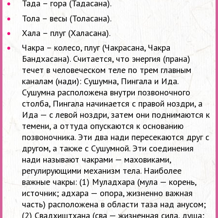
Тада – гора (Тадасана).
Тола – весы (Толасана).
Хала – плуг (Халасана).
Чакра – колесо, плуг (Чакрасана, Чакра
Бандхасана). Считается, что энергия (прана)
течет в человеческом теле по трем главным
каналам (нади): Сушумна, Пингала и Ида.
Сушумна расположена внутри позвоночного
столба, Пингала начинается с правой ноздри, а
Ида — с левой ноздри, затем они поднимаются к
темени, а оттуда опускаются к основанию
позвоночника. Эти два нади пересекаются друг с
другом, а также с Сушумной. Эти соединения
нади называют чакрами — маховиками,
регулирующими механизм тела. Наиболее
важные чакры: (1) Муладхара (мула — корень,
источник; адхара — опора, жизненно важная
часть) расположена в области таза над анусом;
(2) Свадхиштхана (сва — жизненная сила, душа;