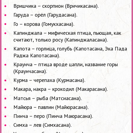
Вришчика – скорпион (Вричикасана).
Гаруда – орёл (Гарудасана).
Го – корова (Гомукхасана).
Капинджала – мифическая птица, пьющая, как
считают, только росу (Капинджаласана).
Капота – горлица, голубь (Капотасана, Эка Пада
Раджа Капотасана).
Краунча – птица вроде цапли, название горы
(Краунчасана).
Курма – черепаха (Курмасана).
Макара, накра – крокодил (Макарасана).
Матсья – рыба (Матсиасана).
Майюра – павлин (Майюрасана).
Пинча – перо (Пинча Маюрасана).
Симха – лев (Симхасана).