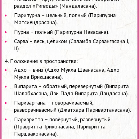
раздел «Ригведы» (Мандаласана).
Парипурна – цельный, полный (Парипурна
Матсиендрасана).
Пурна – полный (Парипурна Навасана).
Сарва – весь, целиком (Саламба Сарвангасана I,
II).
4. Положение в пространстве:
Адхо – вниз (Адхо Мукха Шванасана, Адхо
Мукха Врикшасана).
Випарита – обратный, перевернутый (Випарита
Шалабхасана, Дви Пада Випарита Дандасана).
Паривартана – поворачиваемый,
разворачиваемый (Джатхара Паривартанасана).
Паривритта – повёрнутый, развернутый
(Правритта Триконасана, Паривритта
Паршваконасана).