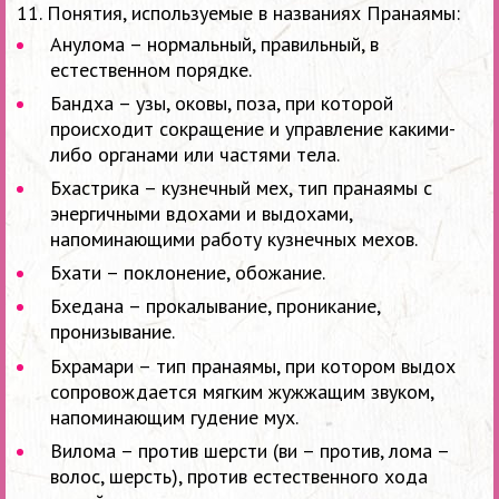
11. Понятия, используемые в названиях Пранаямы:
Анулома – нормальный, правильный, в
естественном порядке.
Бандха – узы, оковы, поза, при которой
происходит сокращение и управление какими-
либо органами или частями тела.
Бхастрика – кузнечный мех, тип пранаямы с
энергичными вдохами и выдохами,
напоминающими работу кузнечных мехов.
Бхати – поклонение, обожание.
Бхедана – прокалывание, проникание,
пронизывание.
Бхрамари – тип пранаямы, при котором выдох
сопровождается мягким жужжащим звуком,
напоминающим гудение мух.
Вилома – против шерсти (ви – против, лома –
волос, шерсть), против естественного хода