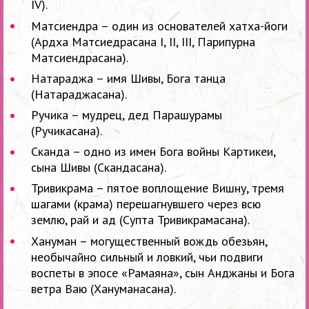
IV).
Матсиендра – один из основателей хатха-йоги
(Ардха Матсиедрасана I, II, III, Парипурна
Матсиендрасана).
Натараджа – имя Шивы, Бога танца
(Натараджасана).
Ручика – мудрец, дед Парашурамы
(Ручикасана).
Сканда – одно из имен Бога войны Картикеи,
сына Шивы (Скандасана).
Тривикрама – пятое воплощение Вишну, тремя
шагами (крама) перешагнувшего через всю
землю, рай и ад (Супта Тривикрамасана).
Хануман – могущественный вождь обезьян,
необычайно сильный и ловкий, чьи подвиги
воспеты в эпосе «Рамаяна», cын Анджаны и Бога
ветра Ваю (Хануманасана).