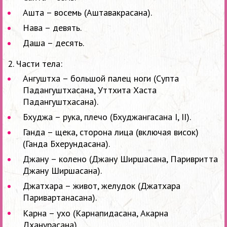
Ашта – восемь (Аштавакрасана).
Нава – девять.
Даша – десять.
2. Части тела:
Ангуштха – большой палец ноги (Супта
Падангуштхасана, Уттхита Хаста
Падангуштхасана).
Бхуджа – рука, плечо (Бхуджангасана I, II).
Ганда – щека, сторона лица (включая висок)
(Ганда Бхерундасана).
Джану – колено (Джану Ширшасана, Паривритта
Джану Ширшасана).
Джатхара – живот, желудок (Джатхара
Паривартанасана).
Карна – ухо (Карнапидасана, Акарна
Дханурасана).