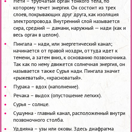
Нети – трубчатый орган тонкого тела, по
которому течет энергия. Он состоит из трех
слоев, покрывающих друг друга, как изоляция
электропровода. Внутренний слой называется
сира, средний — дамани, наружный — нади (как и
весь орган в целом).
Пингала – нади, или энергетический канал;
начинается от правой ноздри, оттуда идет к
темени, а затем вниз, к основанию позвоночника.
Так как по нему движется солнечная энергия, он
называется также Сурья нади. Пингала значит
«рыжеватый», «красноватый».
Пурака – вдох (наполнение).
Речака – выдох (опустошение легких).
Сурья – солнце.
Сушумна - главный канал, расположенный внутри
позвоночного столба.
Уддияна – узы или оковы. Здесь диафрагма