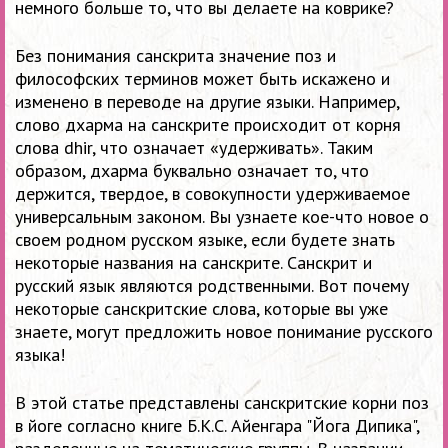
немного больше то, что вы делаете на коврике?
Без понимания санскрита значение поз и
философских терминов может быть искажено и
изменено в переводе на другие языки. Например,
слово дхарма на санскрите происходит от корня
слова dhir, что означает «удерживать». Таким
образом, дхарма буквально означает то, что
держится, твердое, в совокупности удерживаемое
универсальным законом. Вы узнаете кое-что новое о
своем родном русском языке, если будете знать
некоторые названия на санскрите. Санскрит и
русский язык являются родственными. Вот почему
некоторые санскритские слова, которые вы уже
знаете, могут предложить новое понимание русского
языка!
В этой статье представлены санскритские корни поз
в йоге согласно книге Б.К.С. Айенгара "Йога Дипика",