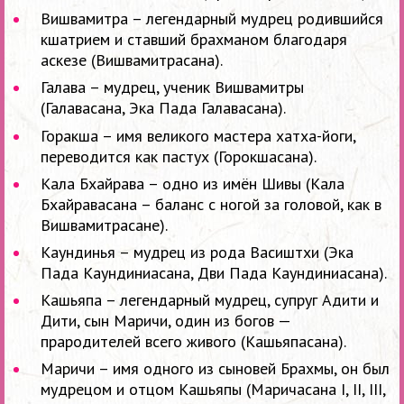
Вишвамитра – легендарный мудрец родившийся
кшатрием и ставший брахманом благодаря
аскезе (Вишвамитрасана).
Галава – мудрец, ученик Вишвамитры
(Галавасана, Эка Пада Галавасана).
Горакша – имя великого мастера хатха-йоги,
переводится как пастух (Горокшасана).
Кала Бхайрава – одно из имён Шивы (Кала
Бхайравасана – баланс с ногой за головой, как в
Вишвамитрасане).
Каундинья – мудрец из рода Васиштхи (Эка
Пада Каундиниасана, Дви Пада Каундиниасана).
Кашьяпа – легендарный мудрец, супруг Адити и
Дити, сын Маричи, один из богов —
прародителей всего живого (Кашьяпасана).
Маричи – имя одного из сыновей Брахмы, он был
мудрецом и отцом Кашьяпы (Маричасана I, II, III,