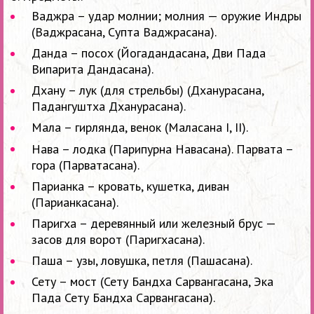
Ваджра – удар молнии; молния — оружие Индры
(Ваджрасана, Супта Ваджрасана).
Данда – посох (Йогадандасана, Дви Пада
Випарита Дандасана).
Дхану – лук (для стрельбы) (Дханурасана,
Падангуштха Дханурасана).
Мала – гирлянда, венок (Маласана I, II).
Нава – лодка (Парипурна Навасана). Парвата –
гора (Парватасана).
Парианка – кровать, кушетка, диван
(Парианкасана).
Паригха – деревянный или железный брус —
засов для ворот (Паригхасана).
Паша – узы, ловушка, петля (Пашасана).
Сету – мост (Сету Бандха Сарвангасана, Эка
Пада Сету Бандха Сарвангасана).