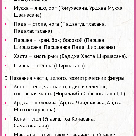
Мукха – лицо, рот (Гомухасана, Урдхва Мукха
Шванасана).
Пада – стопа, нога (Падангуштхасана,
Падахастасана).
Паршва – край, бок; боковой (Паршва
Ширшасана, Паршваика Пада Ширшасана).
Хаста – кисть руки (Баддха Хаста Ширшасана).
Ширша – голова (Ширшасана).
3. Названия части, целого, геометрические фигуры:
Анга – тело, часть его, один из членов;
составная часть (Нираламба Сарвангасана I, II).
Ардха – половина (Ардха Чандрасана, Ардха
Матсиендрасана).
Кона – угол (Упавиштха Конасана,
Самаконасана).
Мандала – круг; также означает собрание,