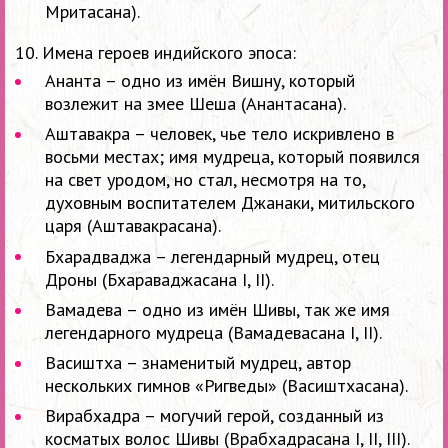
Мритасана).
10. Имена героев индийского эпоса:
Ананта – одно из имён Вишну, который
возлежит на змее Шеша (Анантасана).
Аштавакра – человек, чье тело искривлено в
восьми местах; имя мудреца, который появился
на свет уродом, но стал, несмотря на то,
духовным воспитателем Джанаки, митильского
царя (Аштавакрасана).
Бхарадваджа – легендарный мудрец, отец
Дроны (Бхараваджасана I, II).
Вамадева – одно из имён Шивы, так же имя
легендарного мудреца (Вамадевасана I, II).
Васиштха – знаменитый мудрец, автор
нескольких гимнов «Ригведы» (Васиштхасана).
Вирабхадра – могучий герой, созданный из
косматых волос Шивы (Врабхадрасана I, II, III).