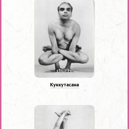
Куккутасана