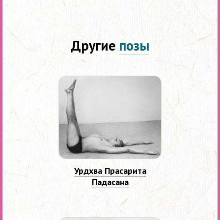
Другие
позы
Урдхва Прасарита
Падасана