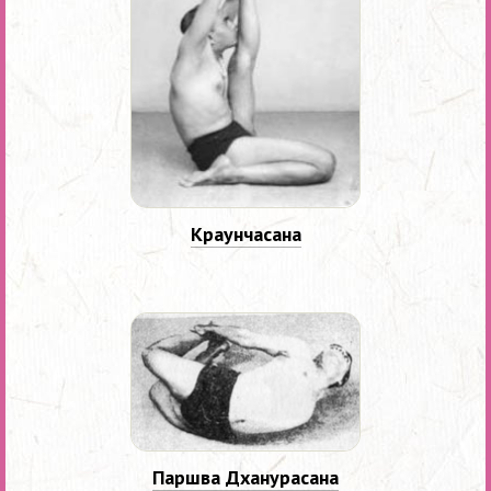
Краунчасана
Паршва Дханурасана