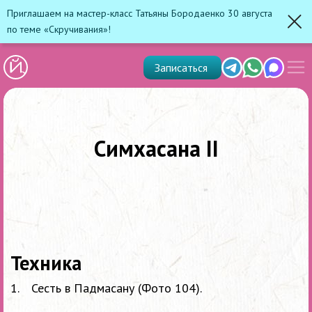
Приглашаем на мастер-класс Татьяны Бородаенко 30 августа
по теме «Скручивания»!
Зак
Показ
Telegram
Whats'app
Max
Записаться
скрыт
меню
Симхасана II
Техника
Сесть в
Падмасану (Фото 104).